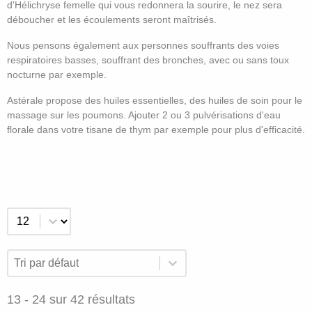
d'Hélichryse femelle qui vous redonnera la sourire, le nez sera
déboucher et les écoulements seront maîtrisés.
Nous pensons également aux personnes souffrants des voies
respiratoires basses, souffrant des bronches, avec ou sans toux
nocturne par exemple.
Astérale propose des huiles essentielles, des huiles de soin pour le
massage sur les poumons. Ajouter 2 ou 3 pulvérisations d'eau
florale dans votre tisane de thym par exemple pour plus d'efficacité.
Nos
Sélectionnez un nombre par page
produits
Trier par
de
Trier le contenu
Trier le contenu
la
13 - 24 sur 42 résultats
catégorie