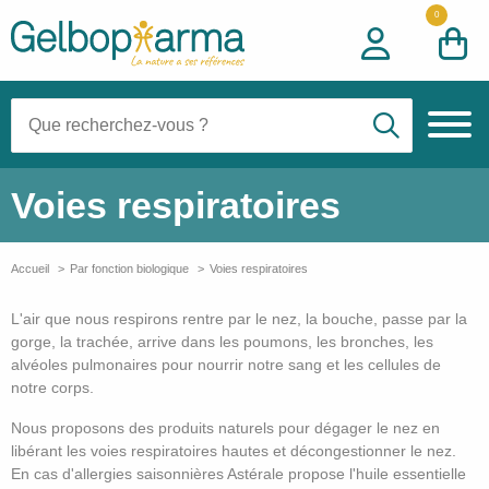
0
Recherche:
Voies respiratoires
Accueil
Par fonction biologique
Voies respiratoires
L'air que nous respirons rentre par le nez, la bouche, passe par la
gorge, la trachée, arrive dans les poumons, les bronches, les
alvéoles pulmonaires pour nourrir notre sang et les cellules de
notre corps.
Nous proposons des produits naturels pour dégager le nez en
libérant les voies respiratoires hautes et décongestionner le nez.
En cas d'allergies saisonnières Astérale propose l'huile essentielle