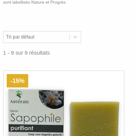
sont labellisés Nature et Progrès.
Nos
Trier par
Trier le contenu
Trier le contenu
produits
de
1 - 9 sur 9 résultats
la
catégorie
"Savons
-15%
solides"