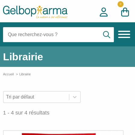
0
Recherche:
Librairie
Accueil
Librairie
Nos
Trier par
Trier le contenu
Trier le contenu
produits
de
1 - 4 sur 4 résultats
la
catégorie