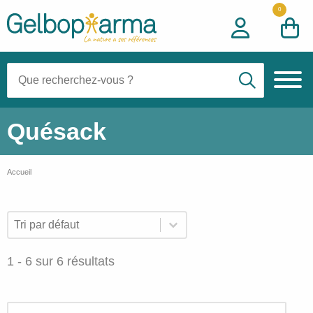
0
Recherche:
Quésack
Accueil
Nos
Trier par
Trier le contenu
Trier le contenu
produits
de
1 - 6 sur 6 résultats
la
catégorie