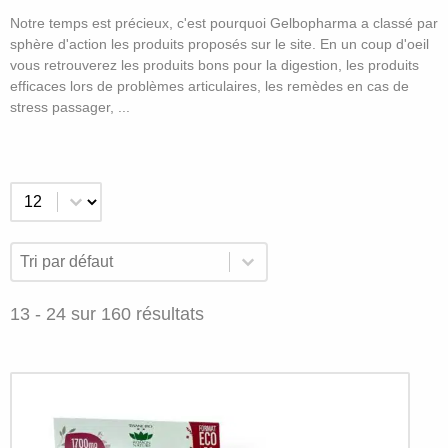
Notre temps est précieux, c'est pourquoi Gelbopharma a classé par
sphère d'action les produits proposés sur le site. En un coup d'oeil
vous retrouverez les produits bons pour la digestion, les produits
efficaces lors de problèmes articulaires, les remèdes en cas de
stress passager, ...
Nos
Sélectionnez un nombre par page
produits
Trier par
de
Trier le contenu
Trier le contenu
la
13 - 24 sur 160 résultats
catégorie
"Par
fonction
biologique"