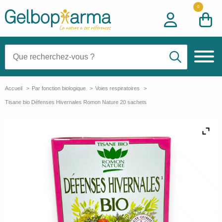
0
Recherche:
Accueil
Par fonction biologique
Voies respiratoires
Tisane bio Défenses Hivernales Romon Nature 20 sachets