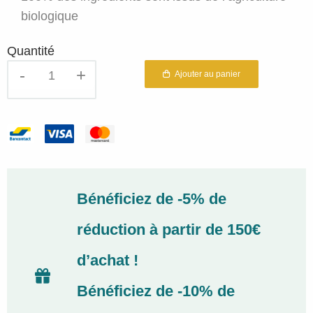
biologique
Quantité
quantité
Ajouter au panier
de
Tisane
bio
Défenses
Hivernales
Romon
Nature
Bénéficiez de -5% de
20
sachets
réduction à partir de 150€
d’achat !
Bénéficiez de -10% de