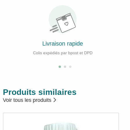
de
Société belge
t et DPD
Votre meilleure garantie en termes de q
Produits similaires
Voir tous les produits