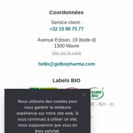
Coordonnées
Service client :
+32 10 86 75 77
Avenue Edison, 19 (boite d)
1300 Wavre
Voir sur la carte
hello@gelbopharma.com
Labels BIO
Nous utilisons des cookies pour
Code de l’organisme de contrôle Bio: BE - BIO - 01
vous garantir la meilleure
expérience sur notre site web. Si
Paiement sécurisé en ligne
vous continuez à utiliser ce site,
nous supposerons que vous en
êtes satisfait.