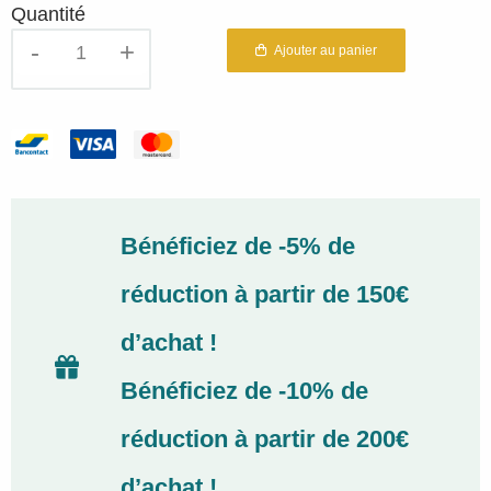
Quantité
quantité
Ajouter au panier
de
Gel
Jambes
Relax
Elicrisia
bio
Mosqueta's
Bénéficiez de -5% de
réduction à partir de 150€
d’achat !
Bénéficiez de -10% de
réduction à partir de 200€
d’achat !