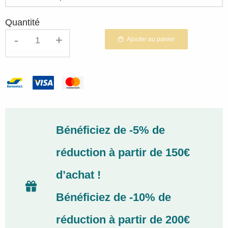
Quantité
quantité
Ajouter au panier
de
Huile
Essentielle
Katrafay
Astérale
Bénéficiez de -5% de
réduction à partir de 150€
d’achat !
Bénéficiez de -10% de
réduction à partir de 200€