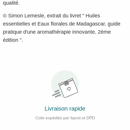
qualité.
© Simon Lemesle, extrait du livret " Huiles
essentielles et Eaux florales de Madagascar, guide
pratique d'une aromathérapie innovante, 2ème
édition ".
vraison rapide
So
xpédiés par bpost et DPD
Votre meilleure garanti