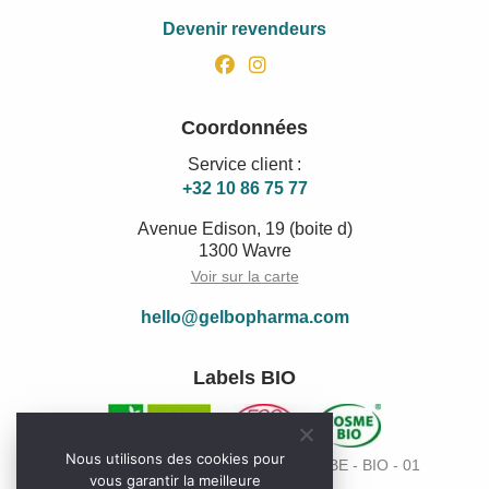
Devenir revendeurs
facebook
instagram
Coordonnées
Service client :
+32 10 86 75 77
Avenue Edison, 19 (boite d)
1300 Wavre
Voir sur la carte
hello@gelbopharma.com
Labels BIO
Nous utilisons des cookies pour
Code de l’organisme de contrôle Bio: BE - BIO - 01
vous garantir la meilleure