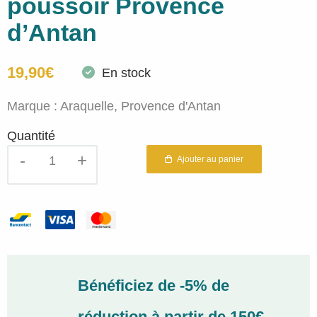
poussoir Provence
d’Antan
19,90
€
En stock
Marque :
Araquelle, Provence d'Antan
Quantité
quantité
Ajouter au panier
de
Tisane
Jour
d'Amour
bio
en
coffre
Bénéficiez de -5% de
métal
bouton
réduction à partir de 150€