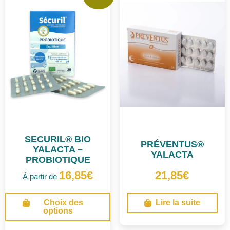
SECURIL® BIO
PRÉVENTUS®
YALACTA –
YALACTA
PROBIOTIQUE
16,85
€
21,85
€
À partir de
Ce
Choix des
Lire la suite
produit
options
a