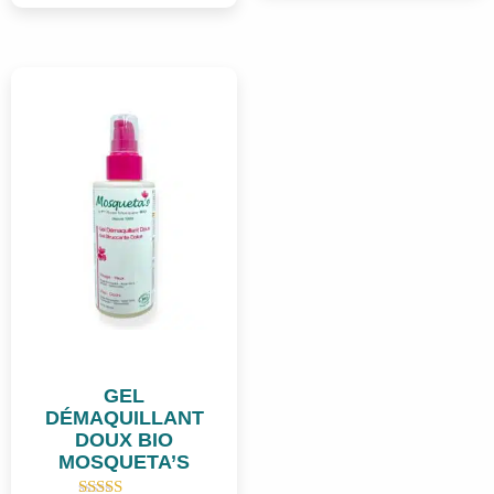
plusieurs
variations.
Les
options
peuvent
être
choisies
sur
la
page
du
produit
GEL
DÉMAQUILLANT
DOUX BIO
MOSQUETA’S