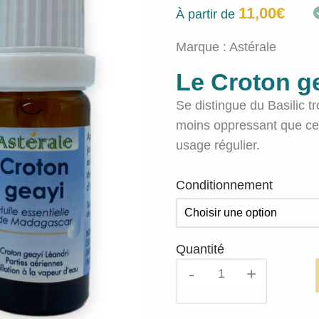
11,00
€
À partir de
Marque :
Astérale
Le Croton g
Se distingue du Basilic 
moins oppressant que cel
usage régulier.
Conditionnement
Quantité
quantité
de
Huile