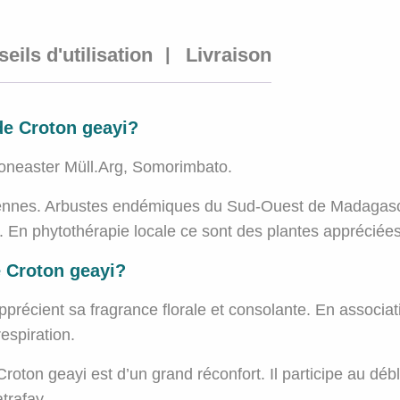
eils d'utilisation
Livraison
 de Croton geayi?
oneaster Müll.Arg, Somorimbato.
ériennes. Arbustes endémiques du Sud-Ouest de Madagasca
 En phytothérapie locale ce sont des plantes appréciées c
de Croton geayi?
pprécient sa fragrance florale et consolante. En associat
respiration.
roton geayi est d’un grand réconfort. Il participe au dé
atrafay.