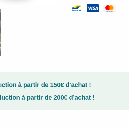
Essentielle
de
Croton
geayi
feuilles
Astérale
ction à partir de 150€ d’achat !
uction à partir de 200€ d’achat !