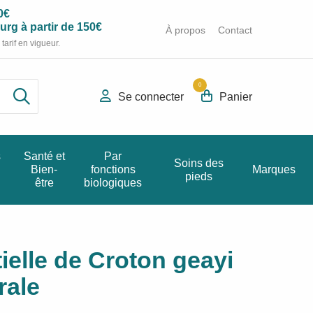
0€
rg à partir de 150€
À propos
Contact
tarif en vigueur.
0
Se connecter
Panier
s
Santé et
Par
Soins des
Bien-
fonctions
Marques
pieds
être
biologiques
ielle de Croton geayi
rale