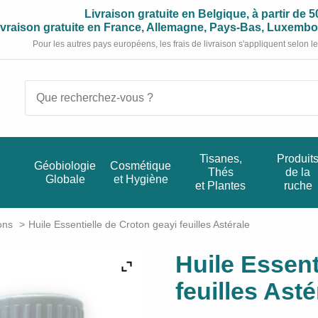
Livraison gratuite en Belgique, à partir de 5
ivraison gratuite en France, Allemagne, Pays-Bas, Luxembou
Pour les autres pays européens, les frais de livraison s'appliquent selon le 
Recherche:
Tisanes,
Produit
Géobiologie
Cosmétique
Thés
de la
Globale
et Hygiène
et Plantes
ruche
ons
Huile Essentielle de Croton geayi feuilles Astérale
Huile Essent
feuilles Asté