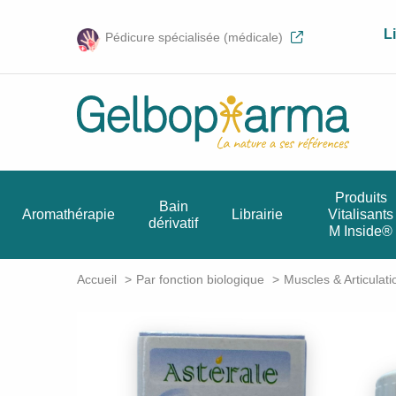
L
Pédicure spécialisée (médicale)
Produits
Bain
Aromathérapie
Librairie
Vitalisants
dérivatif
M Inside®
Accueil
Par fonction biologique
Muscles & Articulati